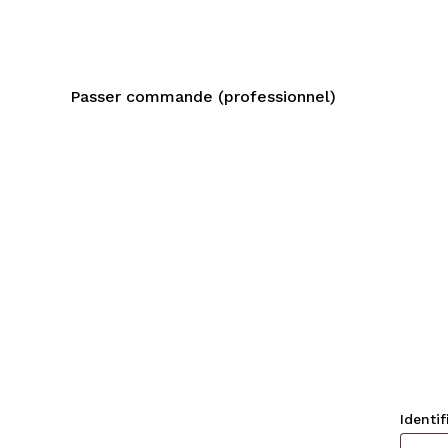
Skip
to
main
content
Passer commande (professionnel)
Identi